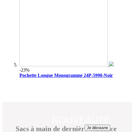
-23%
Pochette Longue Monogramme 24P-5990-Noir
NOUVEAUTÉ
Sacs à main de dernière tendance
Je découvre