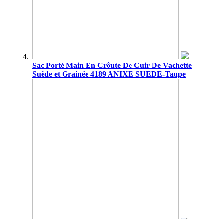
Sac Porté Main En Crôute De Cuir De Vachette
Suède et Grainée 4189 ANIXE SUEDE-Taupe