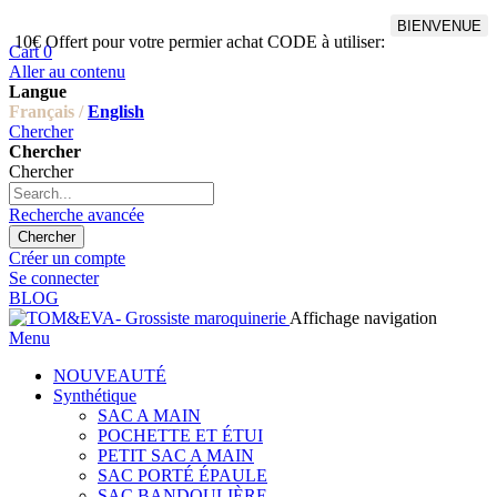
BIENVENUE
10€ Offert pour votre permier achat CODE à utiliser:
Cart
0
Aller au contenu
Langue
Français /
English
Chercher
Chercher
Chercher
Recherche avancée
Chercher
Créer un compte
Se connecter
BLOG
Affichage navigation
Menu
NOUVEAUTÉ
Synthétique
SAC A MAIN
POCHETTE ET ÉTUI
PETIT SAC A MAIN
SAC PORTÉ ÉPAULE
SAC BANDOULIÈRE