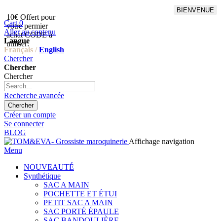
BIENVENUE
10€ Offert pour
Livraison en points relais
Cart
0
votre permier
offert à partir de 100€
Aller au contenu
achat CODE à
d'achat,Livraison GLS offert
Langue
utiliser:
à partir de 150€
Français /
English
Chercher
Chercher
Chercher
Recherche avancée
Chercher
Créer un compte
Se connecter
BLOG
Affichage navigation
Menu
NOUVEAUTÉ
Synthétique
SAC A MAIN
POCHETTE ET ÉTUI
PETIT SAC A MAIN
SAC PORTÉ ÉPAULE
SAC BANDOULIÈRE