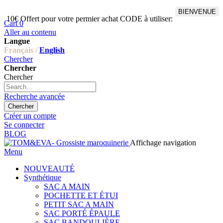
BIENVENUE
10€ Offert pour votre permier achat CODE à utiliser:
Cart
0
Aller au contenu
Langue
Français /
English
Chercher
Chercher
Chercher
Recherche avancée
Chercher
Créer un compte
Se connecter
BLOG
Affichage navigation
Menu
NOUVEAUTÉ
Synthétique
SAC A MAIN
POCHETTE ET ÉTUI
PETIT SAC A MAIN
SAC PORTÉ ÉPAULE
SAC BANDOULIÈRE